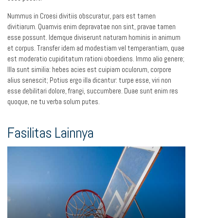
Nummus in Croesi divitiis obscuratur, pars est tamen
divitiarum. Quamvis enim depravatae non sint, pravae tamen
esse possunt. Idemque diviserunt naturam hominis in animum
et corpus. Transfer idem ad modestiam vel temperantiam, quae
est moderatio cupiditatum rationi oboediens. Immo alio genere;
Illa sunt similia: hebes acies est cuipiam oculorum, corpore
alius senescit; Potius ergo illa dicantur: turpe esse, viri non
esse debilitari dolore, frangi, succumbere. Duae sunt enim res
quoque, ne tu verba solum putes.
Fasilitas Lainnya