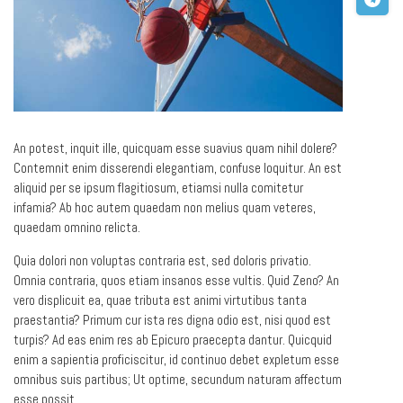
An potest, inquit ille, quicquam esse suavius quam nihil dolere?
Contemnit enim disserendi elegantiam, confuse loquitur. An est
aliquid per se ipsum flagitiosum, etiamsi nulla comitetur
infamia? Ab hoc autem quaedam non melius quam veteres,
quaedam omnino relicta.
Quia dolori non voluptas contraria est, sed doloris privatio.
Omnia contraria, quos etiam insanos esse vultis. Quid Zeno? An
vero displicuit ea, quae tributa est animi virtutibus tanta
praestantia? Primum cur ista res digna odio est, nisi quod est
turpis? Ad eas enim res ab Epicuro praecepta dantur. Quicquid
enim a sapientia proficiscitur, id continuo debet expletum esse
omnibus suis partibus; Ut optime, secundum naturam affectum
esse possit.